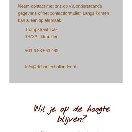
Neem contact met ons op via onderstaande
gegevens of het contactformulier. Langs komen
kan alleen op afspraak.
Trompstraat 190
1972AL IJmuiden
+31 6 53 563 489
Info@dehoutenhollander.nl
Wil je op de hoogte
blijven?