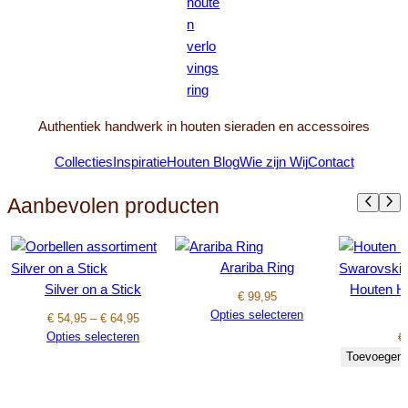
Authentiek handwerk in houten sieraden en accessoires
Collecties
Inspiratie
Houten Blog
Wie zijn Wij
Contact
Aanbevolen producten
Arariba Ring
Silver on a Stick
Houten H
€
99,95
Opties selecteren
Prijsklasse:
€
54,95
–
€
64,95
€ 54,95
Opties selecteren
€
tot
Toevoegen 
€ 64,95