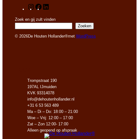
I
F
L
n
a
i
s
c
n
Zoek en gij zult vinden
t
e
k
Zoeken
a
b
e
© 2026
De Houten Hollander®
met
WordPress
g
o
d
r
o
I
a
k
n
m
LOCATIE
Trompstraat 190
197AL IJmuiden
KVK 93314078
info@dehoutenhollander.nl
+31 6 53 563 489
Ma – Di – Do: 18:00 – 21:00
Woe – Vrij: 12:00 – 17:00
Zat – Zon 12:00- 17:00
Alleen geopend op afspraak