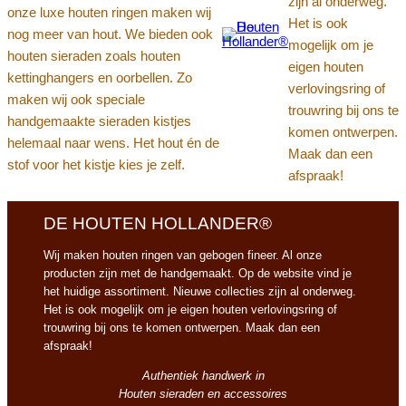
zijn al onderweg.
onze luxe houten ringen maken wij
Het is ook
nog meer van hout. We bieden ook
mogelijk om je
houten sieraden zoals houten
eigen houten
kettinghangers en oorbellen. Zo
verlovingsring of
maken wij ook speciale
trouwring bij ons te
handgemaakte sieraden kistjes
komen ontwerpen.
helemaal naar wens. Het hout én de
Maak dan een
stof voor het kistje kies je zelf.
afspraak!
DE HOUTEN HOLLANDER®
Wij maken houten ringen van gebogen fineer. Al onze
producten zijn met de handgemaakt. Op de website vind je
het huidige assortiment. Nieuwe collecties zijn al onderweg.
Het is ook mogelijk om je eigen houten verlovingsring of
trouwring bij ons te komen ontwerpen. Maak dan een
afspraak!
Authentiek handwerk in
Houten sieraden en accessoires