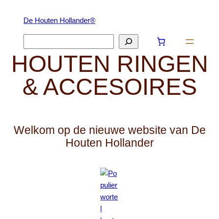
Ga
De Houten Hollander®
naar
de
Zoeken
inhoud
HOUTEN RINGEN
& ACCESOIRES
Welkom op de nieuwe website van De
Houten Hollander